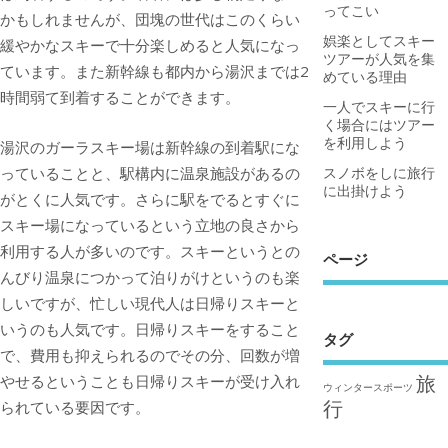
ってこい
かもしれませんが、団塊の世代はこのくらい
娯楽としてスキー
緩やかなスキーで十分楽しめると人気になっ
ツアーが人気を集
ています。また新幹線も都内から湯沢までは2
めている理由
時間弱て到着することができます。
一人でスキーに行
く場合にはツアー
を利用しよう
湯沢のガーラスキー場は新幹線の到着駅にな
っていることと、駅構内に温泉施設があるの
スノボをしに旅行
に出掛けよう
がとくに人気です。さらに駅をでるとすぐに
スキー場になっているという立地の良さから
利用する人が多いのです。スキーというとの
ページ
んびり温泉につかって泊りがけというのも楽
しいですが、忙しい現代人は日帰りスキーと
いうのも人気です。日帰りスキーをすること
タグ
で、費用も抑えられるのでその分、回数が増
旅
やせるということも日帰りスキーが受け入れ
ウィンタースポーツ
行
られている要因です。