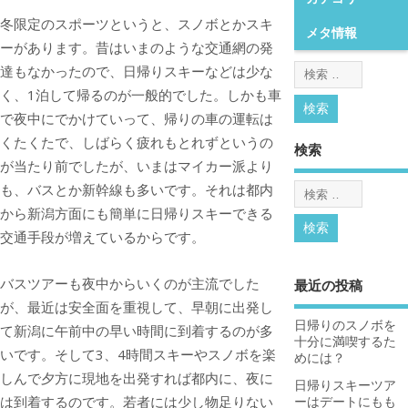
冬限定のスポーツというと、スノボとかスキ
メタ情報
ーがあります。
昔はいまのような交通網の発
達もなかったので、日帰りスキーなどは少な
く、1泊して帰るのが一般的でした。しかも車
で夜中にでかけていって、帰りの車の運転は
くたくたで、しばらく疲れもとれずというの
検索
が当たり前でしたが、いまはマイカー派より
も、バスとか新幹線も多いです。それは都内
から新潟方面にも簡単に日帰りスキーできる
交通手段が増えているからです。
バスツアーも夜中からいくのが主流でした
最近の投稿
が、最近は安全面を重視して、早朝に出発し
日帰りのスノボを
て新潟に午前中の早い時間に到着するのが多
十分に満喫するた
いです。そして3、4時間スキーやスノボを楽
めには？
しんで夕方に現地を出発すれば都内に、夜に
日帰りスキーツア
は到着するのです。若者には少し物足りない
ーはデートにもも